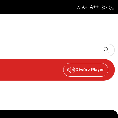
A++
A+
A
Otwórz Player