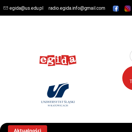
egida@us.edu.pl
radio.egida.info@gmail.com
Szuk
Aktualności