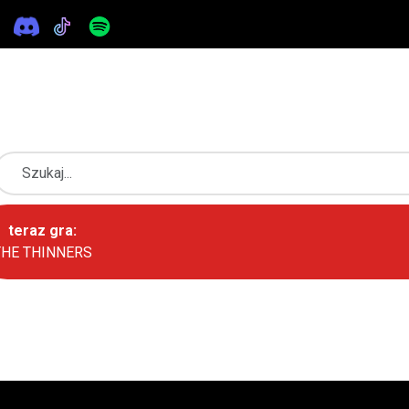
aj
teraz gra:
THE THINNERS